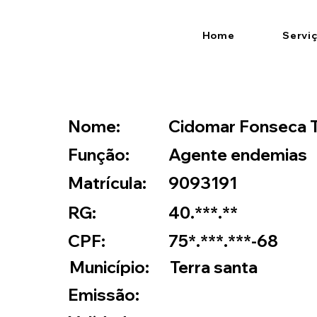
Home
Servi
Nome:
Cidomar Fonseca T
Função:
Agente endemias
Matrícula:
9093191
RG:
40.***.**
CPF:
75*.***.***-68
Município:
Terra santa
Emissão: