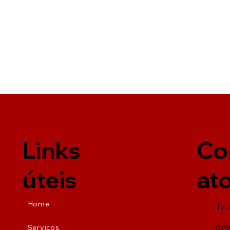
Co
Links
at
úteis
Home
Tv.
Serviços
(91