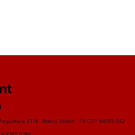
nt
o
 Angustura, 4174 - Marco, Belém - PA CEP: 66093-042
) 9 9287-0289