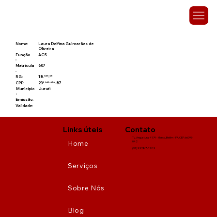
Nome:
Laura Delfina Guimarães de
Oliveira
Função
ACS
:
Matrícula
607
:
RG:
18.***.**
CPF:
23*.***.***-87
Município
Juruti
:
Emissão:
Validade:
Links úteis
Contato
Tv. Angustura, 4174 - Marco, Belém - PA CEP: 66093-
Home
042
(91) 9 9287-0289
Serviços
Sobre Nós
Blog