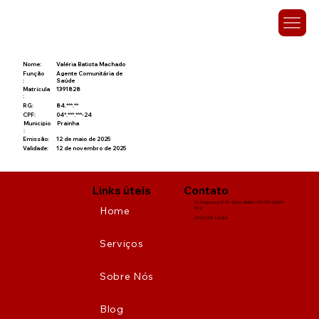
Nome:
Valéria Batista Machado
Função
Agente Comunitária de
:
Saúde
Matrícula
1391828
:
RG:
84.***.**
CPF:
04*.***.***-24
Município
Prainha
:
Emissão:
12 de maio de 2025
Validade:
12 de novembro de 2025
Links úteis
Contato
Tv. Angustura, 4174 - Marco, Belém - PA CEP: 66093-
Home
042
(91) 9 9287-0289
Serviços
Sobre Nós
Blog