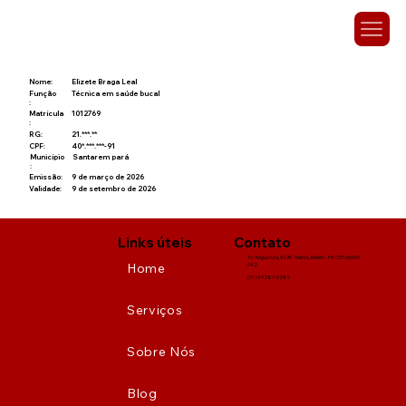
Nome:
Elizete Braga Leal
Função
Técnica em saúde bucal
:
Matrícula
1012769
:
RG:
21.***.**
CPF:
40*.***.***-91
Município
Santarem pará
:
Emissão:
9 de março de 2026
Validade:
9 de setembro de 2026
Links úteis
Contato
Tv. Angustura, 4174 - Marco, Belém - PA CEP: 66093-
Home
042
(91) 9 9287-0289
Serviços
Sobre Nós
Blog