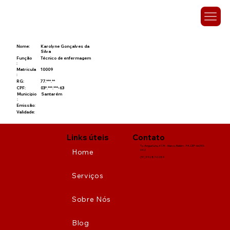
Nome:
Karolyne Gonçalves da
Silva
Função
Técnico de enfermagem
:
Matrícula
10009
:
RG:
77.***.**
CPF:
03*.***.***-63
Município
Santarém
:
Emissão:
Validade:
Links úteis
Contato
Tv. Angustura, 4174 - Marco, Belém - PA CEP: 66093-
Home
042
(91) 9 9287-0289
Serviços
Sobre Nós
Blog